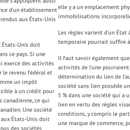
able s’appliquent aussi
elle y a un emplacement phys
ence d’un établissement
immobilisations incorporell
 rendus aux États-Unis
Les règles varient d’un État
temporaire pourrait suffire à
 États-Unis doit
ns ce pays. Si une
Il faut savoir également que 
 exerce des activités
activités de l’une pourraien
r le revenu fédéral et
détermination du lien de l’au
 comme un impôt
société sans lien possède un
ssible à un crédit pour
5 % dans une société qui a un 
s canadienne, ce qui
lien en vertu des règles visan
 canadien. Une société
conditions, y compris le par
 aux États-Unis doit
une marque de commerce, pou
nus des sociétés